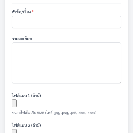
หัวข้อ/เรื่อง
*
รายละเอียด
ไฟล์แนบ 1 (ถ้ามี)
ขนาดไฟล์ไม่เกิน 5MB (ไฟล์ .jpg, .png, .pdf, .doc, .docx)
ไฟล์แนบ 2 (ถ้ามี)