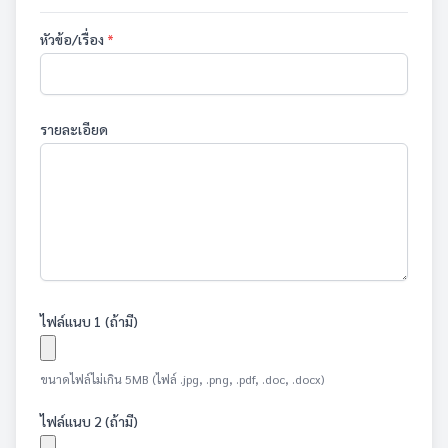
หัวข้อ/เรื่อง
*
รายละเอียด
ไฟล์แนบ 1 (ถ้ามี)
ขนาดไฟล์ไม่เกิน 5MB (ไฟล์ .jpg, .png, .pdf, .doc, .docx)
ไฟล์แนบ 2 (ถ้ามี)