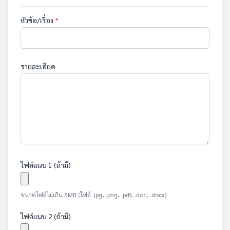
หัวข้อ/เรื่อง
*
รายละเอียด
ไฟล์แนบ 1 (ถ้ามี)
ขนาดไฟล์ไม่เกิน 5MB (ไฟล์ .jpg, .png, .pdf, .doc, .docx)
ไฟล์แนบ 2 (ถ้ามี)