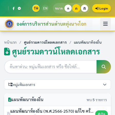
ก
TH
EN
ก
ขนาด:
ก
Login
องค์การบริหารส่วนตำบลทุ่งนางโอก
หน้าแรก
/
ศูนย์รวมดาวน์โหลดเอกสาร
/
แผนพัฒนาท้องถิ่น
ศูนย์รวมดาวน์โหลดเอกสาร
หมู่แฟ้มเอกสาร
แผนพัฒนาท้องถิ่น
พบ
5
รายการ
แผนพัฒนาท้องถิ่น (พ.ศ.2566-2570) แก้ไข ครั้งที่ 2/2569
เปิด